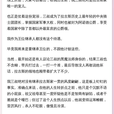
唯一的宠儿。
也正是仗着这份宠溺，三叔成为了拉古斯历史上最年轻的中央骑
士团团长，掌握国家军事大权，同时也被封为阿诺德公爵，享受
着国家中除了首都以外最富庶的公爵领。
我作为王位继承人都没有这个待遇。
毕竟我将来是要继承王位的，不跟他计较这些。
当然，最开始还是有人议论三叔的黑魔法师身份的，结果三叔也
不含糊，带兵打过去，一打一个准，最后导致没人再敢说他坏
话，拉古斯的领地也顺带着扩大了不少。
我三叔绝对没有继承拉古斯家一贯的风度翩翩，这是板上钉钉的
事实。准确点来说，在他的人生转折点之前，他只是个沉默不语
的小屁孩，祖父祖母甚至一度怀疑他是不是智商有缺陷，或者干
脆就是个哑巴；但过了这个人生拐点以后，他就变得运筹帷幄，
雷厉风行，杀人不眨眼，傲慢且冷漠。