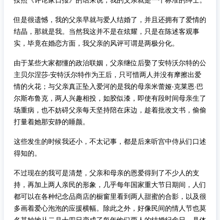
但是很遗憾，我的父亲早就与爱人结婚了，并且还拥有了爱情的
结晶，那就是我。当然我这并不是在炫耀，只是在陈述客观事
实，毕竟在婚恋方面，我父亲的风评可谓是两极分化。
由于某些大家都懂的政治联姻，父亲继位后娶了安特沃尔特的公
主贝尔涅莎‧安特沃尔特作为王后，只可惜两人并没有摩擦出爱
情的火花；与父亲真正坠入爱河的是我的母亲米蕾娅‧克莱恩·巴
尔斯布鲁克，两人兴趣相投，如胶似漆，即使有段时间母亲生了
场重病，也不妨碍父亲每天坚持陪在床边，趁着批改文书，偷偷
打量着她那安静的睡颜。
这些发生的时候我还小，不太记事，都是后来听宫中侍从们口述
得知的。
不过现在的我可是清楚，父亲和母亲的恩爱得到了不少人的支
持，再加上两人亲民的形象，几乎每年国家重大节日期间，人们
都可以在各种纪念品商店的橱窗里看到两人甜蜜的合影，以及很
多画着爱心泡泡的应援横幅。除此之外，好像民间的情人节也莫
名其妙地从二月十四日变成了每年他们两人的结婚纪念日，具体