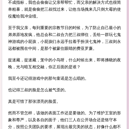
不成指标，我也会偷偷让父亲帮帮忙，而父亲的解决方式也很简
单粗暴，就是偷偷把三叔找过来，让他当场拽来几只倒大霉的使
役魔给我冲业绩。
至于我父亲，每到重要的宗教节日的时候，为了防止自己最小的
弟弟原地发疯，他总会和二叔合力把三叔绑住，丢给一群玩七鬼
神游戏的小屁孩，小屁孩们永远手拉着手扮演七鬼神，三叔则永
远都被围在中间，是那个被蒙住眼睛的费亚罗廉。
捉迷藏，捉迷藏，笼中的小鸟呀，什么时候出来，即将拂晓的夜
晚，光与暗互相交融，你正后面的是谁？
我至今还记得游戏中的那句童谣是怎么唱的。
也记得三叔的脸是怎么被气歪的。
真是可惜了那张漂亮的脸蛋。
然而不管怎样，该做的表面工作还是要做的。为了维护王室的形
象和尊严，以及各自的面子，他们三人在公开场合还是恪守本
分，按照公关团队的要求，展现出最完美的状态，好像什么都不