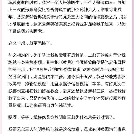
玩过家家的时候，经常一个人扮演医生，一个人扮演病人。再加
上三叔的形象确实很符合传说中的那位死神大人，结果等我成
年，父亲忽然告诉我关于他们兄弟三人之间的错综复杂之后，我
才彻底醒悟，原来父亲确确实实是把费亚罗廉给喊了过来，只为
了督促我老实睡觉。
这么一想，就更恐怖了。
与之相对的，为了防止我被费亚罗廉带偏，二叔开始致力于让我
练就一身主教本领，其中把《教典》当做摇篮曲便是他宏伟目标
的第一步，把“消灭黑暗”和“拒绝黄赌毒”这两条标语一起贴上我
的卧室房门，则是他的第二步。如今我十五岁，就已经能熟练驱
散黑暗，净化使役魔，用圣水赐予信徒祝福，等等。有好几次二
叔都想直接把我扣留在教会，后来还是我父亲和三叔一起把我解
救了出来，只是作为代价，二叔给我制定了每年消灭使役魔的数
量指标，以此来证明自身的纯洁性。
哎呀，等等，我好像又突然明白三叔为什么总是针对我了。
反正兄弟三人的明争暗斗就是这么幼稚，虽然有时候因为年底完