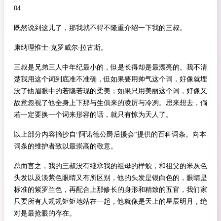
04
既然说到这儿了，那我就不得不隆重介绍一下我的三叔。
康纳理惟士·克罗威尔·拉古斯。
三叔是兄弟三人中年纪最小的，但是长得却是最漂亮的。我不清
楚我用这个词到底准不准确，但如果要用帅气这个词，好像就埋
没了他眉眼中的若隐若现的柔美；如果只用美丽这个词，好像又
故意忽视了他全身上下那与生俱来的凌厉与冷冽。思来想去，倘
若一定要换一个词来形容的话，就只有惊为天人了。
以上部分内容摘抄自“阿诺德公爵后援会”提供的百科词条。向本
词条的维护者致以最崇高的敬意。
总而言之，我的三叔没有继承我的祖母的样貌，和祖父的米灰色
头发以及淡紫色眼睛又有所区别，他的头发是银白色的，眼睛是
标准的紫罗兰色，再配合上那修长的身形和精致的五官，我们家
只要所有人规规矩矩地站在一起，他就像是天上的星辰明月，绝
对是最抢眼的存在。