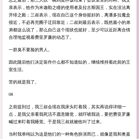
亲表示，他作为米迦勒之瞳的使用者及拉古斯国王，实在没法离
开绯之殿；三叔表示，现在自己这个身份挺好的，离潘多拉魔盒
很近，不必再兜圈子迂回靠近；二叔则最后表示，既然最小的弟
弟都这么说了，那么自己这个现状也挺好，至少可以近距离合情
合理地监视着费亚罗廉的动态了。
一群臭不要脸的男人。
因此随后他们决定装作什么都不知道似的，继续维持着此前的王
室生活。
苦的就是我了。
08
之前提到过，我三叔会现在我床头盯着我，其实再说得详细一
点，是我父亲看我死活不愿意睡觉，就吓唬我说，要把费亚罗廉
喊过来盯着我睡觉。于是我三叔就被他叫了过来。
当时我单纯以为这是他们的一种角色扮演而已，就像是我和奥嘉