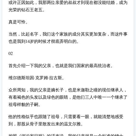
或许正因如此，我那两位亲爱的叔叔才到现在都没能结婚，成为
光荣的钻石王老五。
真是可怜。
当然，比起名字，我们这个家族的成分其实更加复杂，而这件事
也是我到14岁的时候才彻底弄明白的。
02
首先介绍一下我的父亲，也就是我们国家的最高统治者。
维尔德斯坦因·克罗姆·拉古斯。
众所周知，我的父亲是嫡长子，也是米迦勒之瞳的现任继承人，
有着褐色的头发以及绿色的眼睛，是他们三人中唯一一个继承了
祖母样貌的子嗣。
他的性格似乎也跟随了祖母，只需要看一眼，就能清楚地感受
到，那股从骨子里散发出来的温文尔雅。
按照《评论家日报》的话来说，我的父亲就是一个标准的绅士。