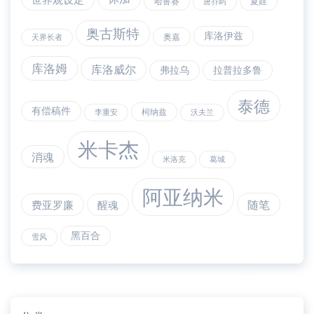
哈鲁赛
夏娃
唐乔屿
奥古斯特
库洛伊兹
奥嘉
天界长者
库洛姆
库洛威尔
弗拉乌
拉普拉多鲁
泰德
有偿稿件
柯纳兹
李重安
沃夫兰
米卡杰
消魂
米洛克
葛城
阿亚纳米
随笔
费亚罗廉
醒魂
黑百合
雪风