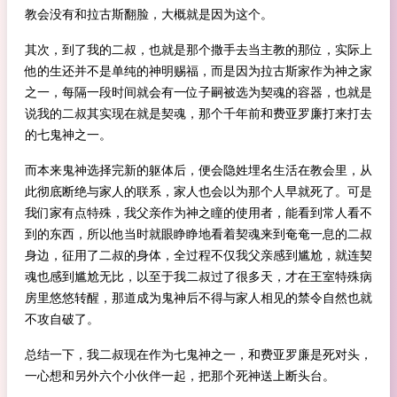
教会没有和拉古斯翻脸，大概就是因为这个。
其次，到了我的二叔，也就是那个撒手去当主教的那位，实际上
他的生还并不是单纯的神明赐福，而是因为拉古斯家作为神之家
之一，每隔一段时间就会有一位子嗣被选为契魂的容器，也就是
说我的二叔其实现在就是契魂，那个千年前和费亚罗廉打来打去
的七鬼神之一。
而本来鬼神选择完新的躯体后，便会隐姓埋名生活在教会里，从
此彻底断绝与家人的联系，家人也会以为那个人早就死了。可是
我们家有点特殊，我父亲作为神之瞳的使用者，能看到常人看不
到的东西，所以他当时就眼睁睁地看着契魂来到奄奄一息的二叔
身边，征用了二叔的身体，全过程不仅我父亲感到尴尬，就连契
魂也感到尴尬无比，以至于我二叔过了很多天，才在王室特殊病
房里悠悠转醒，那道成为鬼神后不得与家人相见的禁令自然也就
不攻自破了。
总结一下，我二叔现在作为七鬼神之一，和费亚罗廉是死对头，
一心想和另外六个小伙伴一起，把那个死神送上断头台。