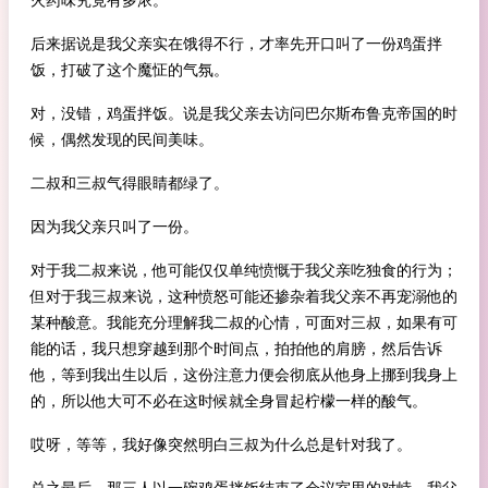
后来据说是我父亲实在饿得不行，才率先开口叫了一份鸡蛋拌
饭，打破了这个魔怔的气氛。
对，没错，鸡蛋拌饭。说是我父亲去访问巴尔斯布鲁克帝国的时
候，偶然发现的民间美味。
二叔和三叔气得眼睛都绿了。
因为我父亲只叫了一份。
对于我二叔来说，他可能仅仅单纯愤慨于我父亲吃独食的行为；
但对于我三叔来说，这种愤怒可能还掺杂着我父亲不再宠溺他的
某种酸意。我能充分理解我二叔的心情，可面对三叔，如果有可
能的话，我只想穿越到那个时间点，拍拍他的肩膀，然后告诉
他，等到我出生以后，这份注意力便会彻底从他身上挪到我身上
的，所以他大可不必在这时候就全身冒起柠檬一样的酸气。
哎呀，等等，我好像突然明白三叔为什么总是针对我了。
总之最后，那三人以一碗鸡蛋拌饭结束了会议室里的对峙。我父