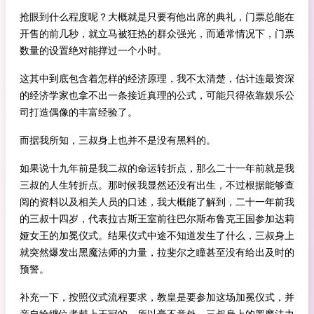
抢眼到什么程度呢？大概就是只要有他出席的典礼，门票总能在
开售的前几秒，就立马被狂热的群众强光，而通常情况下，门票
数量的设置绝对能撑过一个小时。
这其中到底包含着怎样的经济原理，我不太清楚，估计连最资深
的经济学家也拿不出一条接近真理的公式，可能只得依靠娱乐公
司打造偶像的丰富经验了。
而据我所知，三叔身上也并不是没有黑料的。
如果说十九年前是我二叔的命运转折点，那么二十一年前就是我
三叔的人生转折点。那时候我显然还没有出生，不过根据能够查
阅的资料以及相关人员的口述，我大概能了解到，二十一年前我
的三叔十四岁，代表拉古斯王室前往巴尔斯布鲁克王国参加达莉
娅女王的加冕仪式。结果仪式中途不知道发生了什么，三叔身上
就突然爆发出黑魔法师的力量，拉斐尔之瞳甚至没有给出及时的
预警。
补充一下，按照仪式流程要求，教皇是要参加这场加冕仪式，并
亲自给继位者戴上王冠的。所以毫不意外，三叔身上的黑魔法力