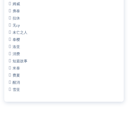
姆威
弗泰
拉休
无cp
未亡之人
泰樱
洛亚
消费
短篇故事
米泰
费夏
醒消
雪亚