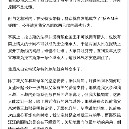
原因不是太懂。
但与之相对的，在安特沃尔特，群众就自发地成立了“反WM应
援团”，公开谴责我父亲脚踏两只船的恶劣行为。
事实上，拉古斯的法律并没有禁止国王不可以拥有情人，也没有
禁止情人的子嗣不可以成为王位继承人。于是两国人民在报纸上
展开了激烈的骂战，谁也不让谁，大家口吐芬芳，直到去年父亲
宣布我为拉古斯第一顺位继承人，这股风气才突然刹住了。
然后来自安特沃尔特的刺杀就突然变多了。
除了我父亲和我母亲的恩恩爱爱，据我所知，好像民间不知何时
又盛应起另外一股与我父亲有关的爱情支持，那就是我父亲和我
三叔。三叔的介绍我会放在后面详细说明，但我大概知道，这两
人能凑到一起，除了最近流行的风气以外，那就是很久以前我父
亲对我三叔那是明着宠溺，无限包容的。毕竟谁能想象，以前每
次出席公开场合的时候，我父亲总是牵着我三叔的手，而那双绿
汪汪的眼睛总是会在不经意间，关切地瞥向他最年幼的弟弟，倒
映出他的每一点表情变化。