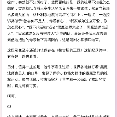
操作，突然就不知所措了。然而更绝的是，我的祖母不知道怎么
想的，突然就以直播王室生活的名义叫来一堆媒体，然后当着那
么多镜头的面，格外利索地爬到高塔的围栏上，一边哭，一边控
诉类似于“教会你不是人，你没有心”、“我家威尔这么可爱，你
怎么忍心”、“我不想活啦”或者“黑魔法师怎么了，黑魔法师也是
人”、“我家威尔又没有害过人”之类的话。最后还是我三叔兴致
索然地把他的母亲拉下高塔阳台，这场闹剧才算彻底结束。
这段录像至今还被剪辑保存在《拉古斯的王冠》这部纪录片中，
有兴趣可以去看看。
另外，值得一提的是，这件事发生过后，世界各地就打着“黑魔
法师也是人”的口号，发起了保护少数能力群体的轰轰烈烈的维
权运动。换句话说，拉古斯家为了世界和平又做出了杰出的贡
献，真是可喜可贺。
呵呵。
05
综上所述，大家可以看出，在我出生前，我三叔绝对是拉古斯家