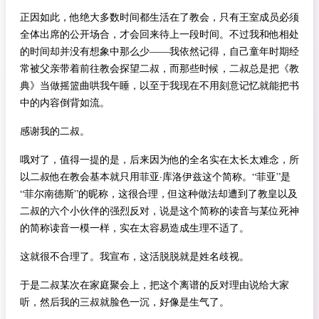
正因如此，他绝大多数时间都生活在了教会，只有王室成员必须
全体出席的公开场合，才会回来待上一段时间。不过我和他相处
的时间却并没有想象中那么少——我依然记得，自己童年时期经
常被父亲带着前往教会探望二叔，而那些时候，二叔总是把《教
典》当做摇篮曲哄我午睡，以至于我现在不用刻意记忆就能把书
中的内容倒背如流。
感谢我的二叔。
哦对了，值得一提的是，后来因为他的全名实在太长太难念，所
以二叔他在教会基本就只用菲亚·库洛伊兹这个简称。“菲亚”是
“菲尔南德斯”的昵称，这很合理，但这种做法却遭到了教皇以及
二叔的六个小伙伴的强烈反对，说是这个简称的读音与某位死神
的简称读音一模一样，实在太容易造成生理不适了。
这就很不合理了。我宣布，这活脱脱就是姓名歧视。
于是二叔某次在家庭聚会上，把这个离谱的反对理由说给大家
听，然后我的三叔就脸色一沉，好像是生气了。