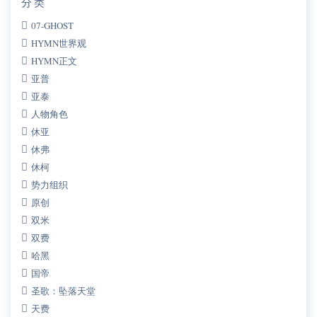
分类
07-GHOST
HYMN世界观
HYMN正文
亚普
亚泰
人物角色
休亚
休弗
休柯
势力组织
原创
双米
双费
哈黑
国帝
圣歌：坠落天堂
天费