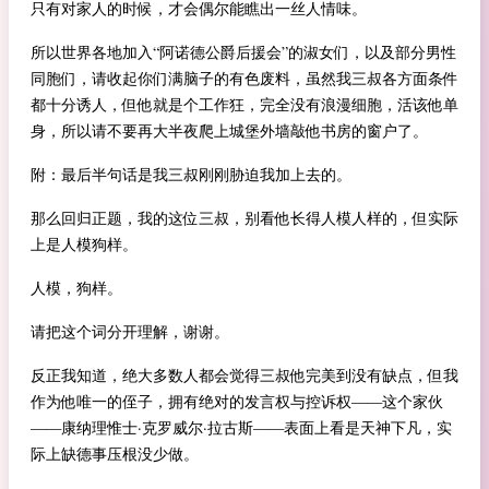
只有对家人的时候，才会偶尔能瞧出一丝人情味。
所以世界各地加入“阿诺德公爵后援会”的淑女们，以及部分男性
同胞们，请收起你们满脑子的有色废料，虽然我三叔各方面条件
都十分诱人，但他就是个工作狂，完全没有浪漫细胞，活该他单
身，所以请不要再大半夜爬上城堡外墙敲他书房的窗户了。
附：最后半句话是我三叔刚刚胁迫我加上去的。
那么回归正题，我的这位三叔，别看他长得人模人样的，但实际
上是人模狗样。
人模，狗样。
请把这个词分开理解，谢谢。
反正我知道，绝大多数人都会觉得三叔他完美到没有缺点，但我
作为他唯一的侄子，拥有绝对的发言权与控诉权——这个家伙
——康纳理惟士·克罗威尔·拉古斯——表面上看是天神下凡，实
际上缺德事压根没少做。