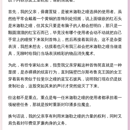
首先，我的父亲，毋庸置疑，是被米迦勒之瞳选择的使用者。虽
然他平常会戴着一个黄铜的首饰到处招摇，说上面镶嵌的红石头
是米迦勒之瞳，但其实只要是有脑子的人都会想明白，那只是一
颗圆溜溜的红宝石而已，毕竟没有哪个使用者会动不动就把自己
手背上的瞳抠下来装到首饰上，然后再接着装回去。这不是杂耍
表演，我想来想去，估摸着也只有我三叔会把米迦勒之瞳当做道
具，无聊时给我们当场表演精彩的物品消失魔术。
为此，有些专家站出来，指责我父亲穿戴这种首饰简直就是一种
显摆，是赤裸裸的炫富行为，直到隔壁巴尔斯布鲁克王国的女王
穿着装有类似于拉斐尔之瞳的蓝宝石披风，说明我们现在仍是奴
隶制社会，这股突如其来的声讨才突然熄灭了下来。
但这都不是重点。重点是每一任米迦勒之瞳的使用者都承担着一
项秘密任务，那就是按时重新封印潘多拉魔盒。
换句话说，我的父亲享有利用米迦勒之瞳的力量的权利，同时又
肩负着封印费亚罗廉肉身的义务。