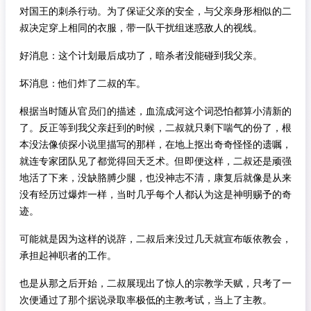
对国王的刺杀行动。为了保证父亲的安全，与父亲身形相似的二
叔决定穿上相同的衣服，带一队干扰组迷惑敌人的视线。
好消息：这个计划最后成功了，暗杀者没能碰到我父亲。
坏消息：他们炸了二叔的车。
根据当时随从官员们的描述，血流成河这个词恐怕都算小清新的
了。反正等到我父亲赶到的时候，二叔就只剩下喘气的份了，根
本没法像侦探小说里描写的那样，在地上抠出奇奇怪怪的遗嘱，
就连专家团队见了都觉得回天乏术。但即便这样，二叔还是顽强
地活了下来，没缺胳膊少腿，也没神志不清，康复后就像是从来
没有经历过爆炸一样，当时几乎每个人都认为这是神明赐予的奇
迹。
可能就是因为这样的说辞，二叔后来没过几天就宣布皈依教会，
承担起神职者的工作。
也是从那之后开始，二叔展现出了惊人的宗教学天赋，只考了一
次便通过了那个据说录取率极低的主教考试，当上了主教。