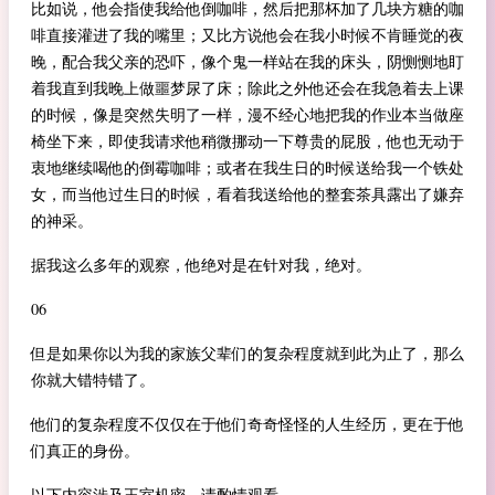
比如说，他会指使我给他倒咖啡，然后把那杯加了几块方糖的咖
啡直接灌进了我的嘴里；又比方说他会在我小时候不肯睡觉的夜
晚，配合我父亲的恐吓，像个鬼一样站在我的床头，阴恻恻地盯
着我直到我晚上做噩梦尿了床；除此之外他还会在我急着去上课
的时候，像是突然失明了一样，漫不经心地把我的作业本当做座
椅坐下来，即使我请求他稍微挪动一下尊贵的屁股，他也无动于
衷地继续喝他的倒霉咖啡；或者在我生日的时候送给我一个铁处
女，而当他过生日的时候，看着我送给他的整套茶具露出了嫌弃
的神采。
据我这么多年的观察，他绝对是在针对我，绝对。
06
但是如果你以为我的家族父辈们的复杂程度就到此为止了，那么
你就大错特错了。
他们的复杂程度不仅仅在于他们奇奇怪怪的人生经历，更在于他
们真正的身份。
以下内容涉及王室机密，请酌情观看。