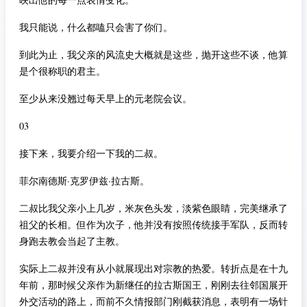
我只能说，什么都嗑只会害了你们。
到此为止，我父亲的风流史大概就是这些，抛开这些不谈，他算
是个很称职的君主。
至少从来没翘过每天早上的元老院会议。
03
接下来，我要介绍一下我的二叔。
菲尔南德斯·克罗伊兹·拉古斯。
二叔比我父亲小上几岁，米灰色头发，淡紫色眼睛，完美继承了
祖父的长相。但作为次子，他并没有按照传统接手军队，反而转
身跑去教会当起了主教。
实际上二叔并没有从小就展现出对宗教的热爱。转折点是在十九
年前，那时候父亲作为新继任的拉古斯国王，刚刚去往邻国展开
外交活动的路上，而前不久情报部门刚截获消息，表明有一场针