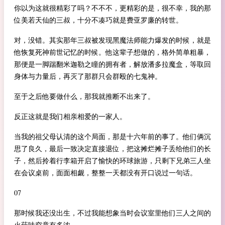
你以为这就很精彩了吗？不不不，更精彩的是，很不幸，我的那
位美若天仙的三叔，十分不凑巧就是费亚罗廉的转世。
对，没错。其实那年三叔被发现黑魔法师能力爆发的时候，就是
他恢复死神前世记忆的时候。他这辈子想做的，格外简单粗暴，
那便是一脚踹翻米迦勒之瞳的拥有者，解放潘多拉魔盒，等取回
身体与力量后，再灭了那群只会群殴的七鬼神。
至于之后他要做什么，那我就推断不出来了。
反正这就是我们相亲相爱的一家人。
当我的祖父母认清的这个局面，那是十六年前的事了。他们俩沉
思了良久，最后一致决定直接退位，把这摊烂摊子丢给他们的长
子，然后拎着行李箱开启了愉快的环球旅游，只剩下兄弟三人坐
在会议桌前，面面相觑，整整一天都没有开口说过一句话。
07
那时候我还没出生，不过我能想象当时会议室里他们三人之间的
火药味究竟有多浓。