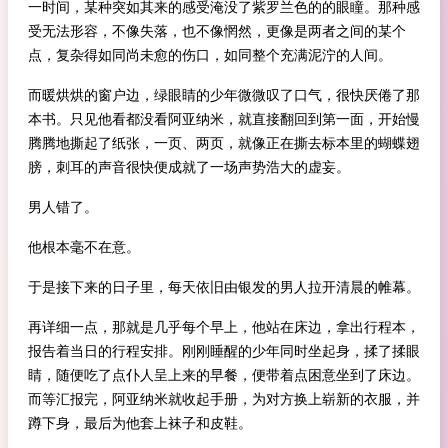
一时间，某种突如其来的感受淹没了紫罗兰色的的眼瞳。那种感
受无法形容，不像失落，也不像惘然，更像是两者之间的某个
点，复杂得如同尚未愈的伤口，如同整个充满泥泞的人间。
而暖烘烘的窗户边，绿眼睛的少年微微叹了口气，很快厌倦了那
本书。只见他看都没看阿亚纳米，就直接翻回到第一面，开始慢
腾腾地撕起了纸张，一页、两页，就像正在撕去标本里的蝴蝶翅
膀，刺耳的声音很快便成就了一场声势浩大的虚妄。
男人错了。
他根本毫不在意。
于是接下来的日子里，每天依旧由银发的男人拉开清晨的帷幕。
再详细一点，那就是几乎每个早上，他站在床边，拿出行程本，
报告着当日的行程安排。刚刚睡醒的少年同时坐起身，揉了揉眼
睛，随便吃了点仆人呈上来的早餐，便带着点困意坐到了床边。
而等汇报完，阿亚纳米就收起手册，为对方换上崭新的衣服，并
蹲下身，最后为他套上袜子和皮鞋。