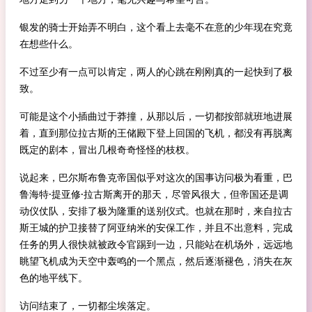
银发的骑士开始弄不明白，这个看上去毫不在意的少年现在究竟
在想些什么。
不过至少有一点可以肯定，两人的心跳在刚刚真的一起快到了极
致。
可能是这个小插曲过于莽撞，从那以后，一切都按部就班地进展
着，直到那位拉古斯的王储殿下登上回国的飞机，都没有再脱离
既定的剧本，冒出几根奇奇怪怪的枝杈。
说起来，巴尔斯布鲁克帝国似乎对这次的国事访问极为看重，巴
鲁海特·提亚修·拉古斯离开的那天，尽管风很大，但帝国还是调
动仪仗队，安排了极为隆重的送别仪式。也就在那时，来自拉古
斯王城的护卫接替了阿亚纳米的安保工作，并且不出意料，完成
任务的男人很快就被政令官踢到一边，只能站在机场外，远远地
眺望飞机成为天空中轰鸣的一个黑点，然后逐渐褪色，消失在灰
色的地平线下。
访问结束了，一切都尘埃落定。