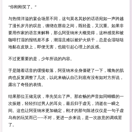
“你刚刚笑了。”
与热情洋溢的宴会场景不同，这句莫名其妙的话语宛如一声跨越
了漫长岁月的叹息，缠绕在唇齿之间，既轻盈，又沉重。如果非
要用作家的语言来解释，那么阿亚纳米大概觉得，这种感觉和被
咖啡打湿的报纸差不多，潮湿且难以被炉火烘干，总是会湿哒哒
地黏在皮肤上，即便无害，也能引起心理上的反感。
不过更重要的是，少年所说的内容。
于是随着话音的缓慢歇落，阿亚纳米全身僵硬了一下，嘴角的肌
肉也反复调整了几次，以此来确认自己到底有没有如对方所说，
露出了奇怪的表情。
结果那位王储见状，率先笑出了声。那欢畅的声音如同蝴蝶的一
次振翅，轻轻扫过男人的耳尖，最后归于虚无，消逝在一瞬之
间。这也让阿亚纳米更加确定，刚才的那句陈述仅仅是一句子虚
乌有的玩笑而已——不对，更进一步来说，是一次故意的调戏罢
了。