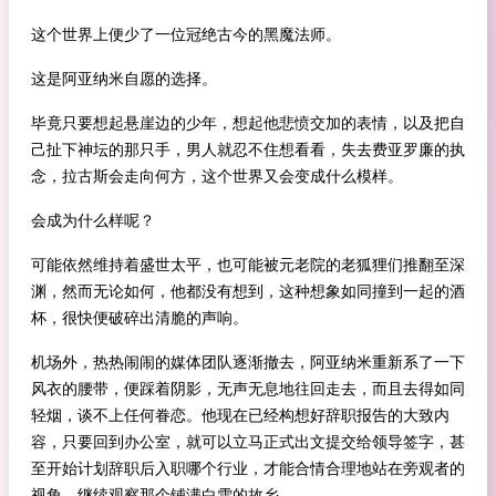
这个世界上便少了一位冠绝古今的黑魔法师。
这是阿亚纳米自愿的选择。
毕竟只要想起悬崖边的少年，想起他悲愤交加的表情，以及把自
己扯下神坛的那只手，男人就忍不住想看看，失去费亚罗廉的执
念，拉古斯会走向何方，这个世界又会变成什么模样。
会成为什么样呢？
可能依然维持着盛世太平，也可能被元老院的老狐狸们推翻至深
渊，然而无论如何，他都没有想到，这种想象如同撞到一起的酒
杯，很快便破碎出清脆的声响。
机场外，热热闹闹的媒体团队逐渐撤去，阿亚纳米重新系了一下
风衣的腰带，便踩着阴影，无声无息地往回走去，而且去得如同
轻烟，谈不上任何眷恋。他现在已经构想好辞职报告的大致内
容，只要回到办公室，就可以立马正式出文提交给领导签字，甚
至开始计划辞职后入职哪个行业，才能合情合理地站在旁观者的
视角，继续观察那个铺满白雪的故乡。