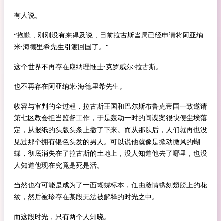
有人说。
“抱歉，刚刚没有来得及说，目前拉古斯当局已经申请将阿亚纳
米·海德里希先生引渡回国了。”
这个世界不再存在康纳理惟士·克罗威尔·拉古斯。
也不再存在阿亚纳米·海德里希先生。
收容与审判的全过程，拉古斯王国和巴尔斯布鲁克帝国一致邀请
第七区教会担当监督工作，于是轰动一时的间谍案很快便尘埃落
定，从报纸的头版头条上撤了下来。而从那以后，人们就再也没
见过那个拥有银色头发的男人。可以说他就像是掀动微风的蝴
蝶，彻底消失在了拉古斯的土地上，没人知道他去了哪里，也没
人知道他现在究竟是死是活。
当然也有可能是成为了一面蝴蝶标本，任由激情镌刻翅膀上的花
纹，然后被珍存在某段无法被解释的时光之中。
而这段时光，只有两个人知晓。