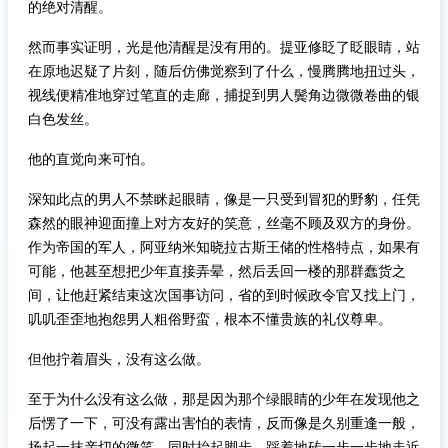
的绝对清醒。
然而事实证明，光是他清醒是没有用的。提亚修眨了眨眼睛，站
在原地迟疑了片刻，随后仿佛觉察到了什么，慢腾腾地扭过头，
视线便精准地穿过笔直的走廊，捕捉到男人鬓角边微微卷曲的银
白色发丝。
他的直觉向来可怕。
深知此点的男人不禁眯起眼睛，像是一只受到冒犯的野豹，任凭
森然的眼神迎面撞上对方友好的笑意，丝毫不顾及双方的身份。
作为帝国的军人，阿亚纳米知晓拉古斯王储的性格特点，如果有
可能，他甚至想把少年直接弄晕，然后丢回一楼的那群蠢货之
间，让他赶紧结束这次国事访问，省的到时候政令官又找上门，
叽叽歪歪地抱怨男人粗俗野蛮，根本不懂贵族的礼仪尊卑。
但他拧着眉头，没有这么做。
至于为什么没有这么做，那是因为那个绿眼睛的少年在发现他之
后愣了一下，可没有露出害怕的表情，反而像是久别重逢一般，
扬起一抹亲切的微笑，同时抬起脚步，踩着地砖一步一步地走近