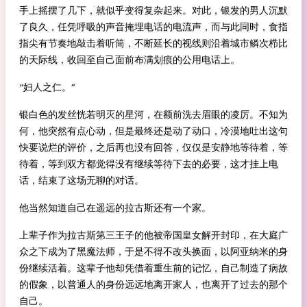
手上摇摆了几下，就似乎变得复杂起来。对此，银发的男人沉默
了良久，任凭呼吸的声音掩埋电话的电流声，而与此同时，食指
指尖有节奏地敲击着听筒，不断延长的视线则沿着城市鳞次栉比
的天际线，收回至自己面前布满划痕的公用电话上。
“妇人之仁。”
银白色的发丝恍若明灭的星河，在额前洗去眉眼的凌厉。不知为
何，他突然有点心动，但是最终还是动了动口，冷漠地吐出这句
快要说烂的评价，之后再也没有回答，仅仅是安静地等待着，等
待着，等到双方都觉得没有继续等待下去的必要，这才挂上电
话，结束了这场无聊的对话。
他当然知道自己在遥远的拉古斯还有一个家。
上辈子作为拉古斯第三王子的他被帝国皇女解开封印，在大庭广
众之下成为了黑魔法师，于是不得不改头换面，以阿亚纳米的身
份继续活着。这辈子他却凭借着重生前的记忆，自己制造了病故
的假象，以普通人的身份远远地离开家人，也离开了过去的那个
自己。