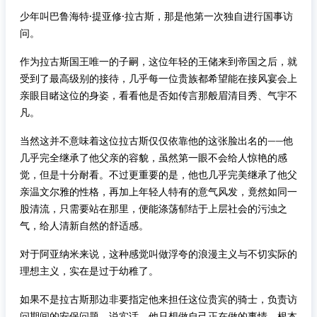
少年叫巴鲁海特·提亚修·拉古斯，那是他第一次独自进行国事访
问。
作为拉古斯国王唯一的子嗣，这位年轻的王储来到帝国之后，就
受到了最高级别的接待，几乎每一位贵族都希望能在接风宴会上
亲眼目睹这位的身姿，看看他是否如传言那般眉清目秀、气宇不
凡。
当然这并不意味着这位拉古斯仅仅依靠他的这张脸出名的——他
几乎完全继承了他父亲的容貌，虽然第一眼不会给人惊艳的感
觉，但是十分耐看。不过更重要的是，他也几乎完美继承了他父
亲温文尔雅的性格，再加上年轻人特有的意气风发，竟然如同一
股清流，只需要站在那里，便能涤荡郁结于上层社会的污浊之
气，给人清新自然的舒适感。
对于阿亚纳米来说，这种感觉叫做浮夸的浪漫主义与不切实际的
理想主义，实在是过于幼稚了。
如果不是拉古斯那边非要指定他来担任这位贵宾的骑士，负责访
问期间的安保问题，说实话，他只想做自己正在做的事情，根本