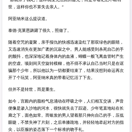
世，这样你也不算失去亲人。”
阿亚纳米这么提议道。
泰德·克莱恩踌躇了很久，照做了。
随着空咒的凝聚，亲手报仇的快感迅速染红了那双绿色的眼睛，
又迅速消失在更加广袤的沉寂之中。男人能感受到杀死自己的手
的颤抖，也深深地记着身体内的血液，蝴蝶一般飞离血管时产生
的空虚。顷刻间天空旋转模糊，他不得不承认自己当时只是在诓
骗那个少年，所以他以为一切都要结束了，结果没想到命运再次
开了个玩笑，阿亚纳米真的带着记忆活了下去。
但并不是转世，而是重生。
如今，宫殿内的脂粉气息涌动在呼吸之中，人们相互交谈，声音
便像是渗入沙地的河水，很快就失去了踪迹。少年笔直地站在长
廊之下，面色如常。而银发的男人望着那只伸向自己的手，压低
眼睫，不禁失神了片刻，之后单膝跪地，并轻轻地牵起对方的指
尖，以臣服的姿态落下一个标准的吻手礼。