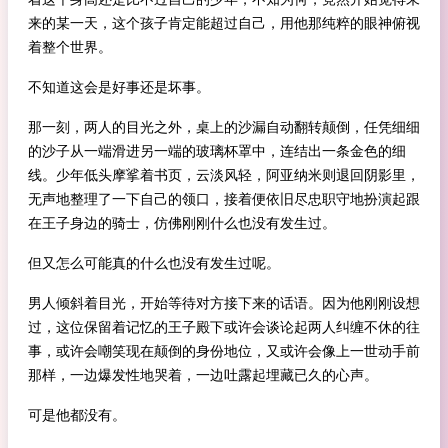
来的某一天，这个孩子肯定能超过自己，用他那纯粹的眼神俯视
着整个世界。
不知道这会是好事还是坏事。
那一刻，两人的目光之外，桌上的沙漏自动翻转颠倒，任凭细细
的沙子从一端滑进另一端的玻璃杯罩中，连结出一条金色的细
线。少年低头摩挲着书页，云淡风轻，阿亚纳米则退回阴影里，
无声地整理了一下自己的领口，接着便依旧尽忠职守地扮演起跟
在王子身边的骑士，仿佛刚刚什么也没有发生过。
但又怎么可能真的什么也没有发生过呢。
男人倾斜着目光，开始等待对方接下来的话语。因为他刚刚设想
过，这位保留着记忆的王子殿下或许会谈论起两人纠缠不休的往
事，或许会嘲笑现在颠倒的身份地位，又或许会像上一世动手前
那样，一边爆发性地哭着，一边吐露起埋藏已久的心声。
可是他都没有。