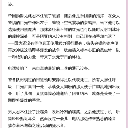
迹。
帝国勋爵见此忍不住皱了皱眉，随后像是乐团前的指挥，在众人
警惕的目光中伸出左手，缠绕上空气震动的轰鸣声。当下他可以
选择使用黑魔法，那抹象征着不祥的红光也可以随时反射到冰冷
的瞳眸深处，可是阿亚纳米没有料到，自己现在动手却也迟了
——因为还没有等他真正使用武力强行脱身，街头尖锐的铃声便
再次冲破这场即将爆发的战争，犹如插入标本心脏的昆虫针，以
一种绝对的力量，带来了永无宁日的终结。
电话铃响了，来自离他最近的士兵的通讯设备。
警备队封锁过的街道顿时安静得足以代表死亡。所有人屏住呼
吸，目光汇集到一处，承载众人期盼的那人便手忙脚乱地掏出设
备，听了几句，又犹豫惶恐地递给了阿亚纳米，就像是丢去了一
颗即将爆炸的手雷。
男人忍不住扯了扯嘴角，发出冷冽的嗤笑。之后他接过手机，听
筒轻轻贴近耳朵，然而没过一会儿，电话那边传来熟悉的嗓音，
掺杂着米迦勒之瞳启动的提示音。