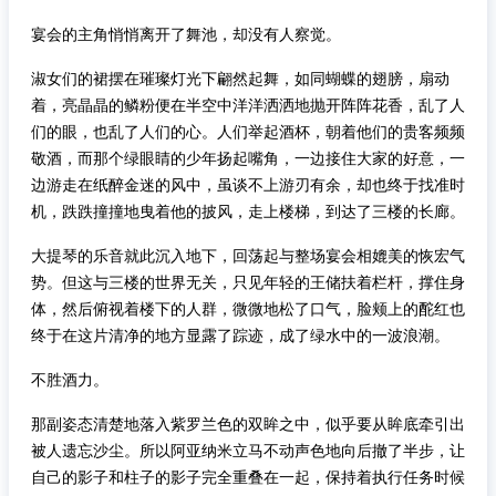
宴会的主角悄悄离开了舞池，却没有人察觉。
淑女们的裙摆在璀璨灯光下翩然起舞，如同蝴蝶的翅膀，扇动
着，亮晶晶的鳞粉便在半空中洋洋洒洒地抛开阵阵花香，乱了人
们的眼，也乱了人们的心。人们举起酒杯，朝着他们的贵客频频
敬酒，而那个绿眼睛的少年扬起嘴角，一边接住大家的好意，一
边游走在纸醉金迷的风中，虽谈不上游刃有余，却也终于找准时
机，跌跌撞撞地曳着他的披风，走上楼梯，到达了三楼的长廊。
大提琴的乐音就此沉入地下，回荡起与整场宴会相媲美的恢宏气
势。但这与三楼的世界无关，只见年轻的王储扶着栏杆，撑住身
体，然后俯视着楼下的人群，微微地松了口气，脸颊上的酡红也
终于在这片清净的地方显露了踪迹，成了绿水中的一波浪潮。
不胜酒力。
那副姿态清楚地落入紫罗兰色的双眸之中，似乎要从眸底牵引出
被人遗忘沙尘。所以阿亚纳米立马不动声色地向后撤了半步，让
自己的影子和柱子的影子完全重叠在一起，保持着执行任务时候