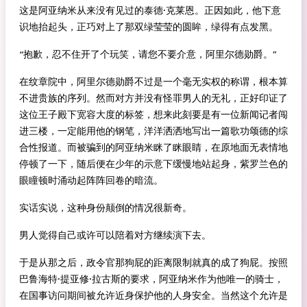
这是阿亚纳米从来没有见过的泰德·克莱恩。正因如此，他下意
识地抬起头，正巧对上了那双绿莹莹的圆眸，绿得有点发黑。
“抱歉，忍不住开了个玩笑，请您不要介意，阿里尔德勋爵。”
在纹章院中，阿里尔德勋爵不过是一个毫无实权的称谓，根本算
不进贵族的序列。然而对方并没有怪罪男人的无礼，正好印证了
这位王子殿下宽容大度的标签，想来此刻要是有一位新闻记者闯
进三楼，一定能用他的钢笔，洋洋洒洒地写出一篇歌功颂德的综
合性报道。而被骗到的阿亚纳米眯了眯眼睛，在原地面无表情地
停顿了一下，随后便在少年的示意下缓慢地站起身，紫罗兰色的
眼瞳顿时涌动起阵阵回卷的暗流。
实话实说，这种身份颠倒的情况很新奇。
男人觉得自己或许可以陪着对方继续演下去。
于是从那之后，政令官那狗屁的距离限制就真的成了狗屁。按照
巴鲁海特·提亚修·拉古斯的要求，阿亚纳米作为他唯一的骑士，
在国事访问期间被允许近身保护他的人身安全。当然这个允许是