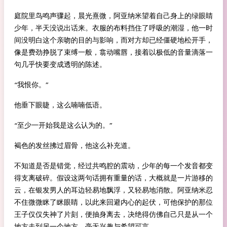
庭院里鸟鸣声骤起，晨光熹微，阿亚纳米望着自己身上的绿眼睛
少年，半天没说出话来。衣服的布料挡住了呼吸的潮湿，他一时
间没明白这个亲吻的目的与影响，而对方却已经僵硬地松开手，
像是费劲挣脱了束缚一般，翕动嘴唇，接着以极低的音量滴落一
句几乎快要变成透明的陈述。
“我恨你。”
他垂下眼睫，这么喃喃低语。
“至少一开始我是这么认为的。”
褐色的发丝拂过眉骨，他这么补充道。
不知道是否是错觉，经过共鸣腔的震动，少年的每一个发音都变
得支离破碎。假设这两句话拥有重量的话，大概就是一片游移的
云，在银发男人的耳边轻易地飘浮，又轻易地消散。阿亚纳米忍
不住微微眯了眯眼睛，以此来回避内心的起伏，可他保护的那位
王子仅仅失神了片刻，便抽身离去，决绝得仿佛自己只是从一个
地方走到另一个地方，毫无兴趣与希望可言。