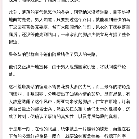
此刻，薄薄的雾气氤氲他的鼻尖，阿亚纳米沿着道路，目不斜视
地向前走去。男人知道，只要拐过这个路口，就能租到最快的马
车返回霍普鲁克要塞。然而太阳倾斜的时刻，风衣的下摆歇落至
腿后，还没等他走到路口，一串杂乱的脚步声便立马占据了整条
街道。
警备队的那群白斗篷们随后堵住了男人的去路。
他们义正辞严地宣称，由于男人泄露国家机密，将以间谍罪论
处。
这种荒唐笑话的编造不需要花费太多的力气，而且最终的结论是
间谍罪，非叛国罪，分明摆出了知晓内情的架势。显而易见，有
人故意透露了这个风声，阿亚纳米收起脚步，伫立在原地，盯着
离自己最近的那名士兵，然后又扭头望向他们出示的逮捕令，沉
默了片刻，便确认了事情的真实性，以及背后隐藏的真相。
于是那一刻，在他的眼里，纸张就是一片脆弱的蝶翅，而盖在右
下角的公章红得像是一团血，就要涂抹覆盖掉每一行端正的字