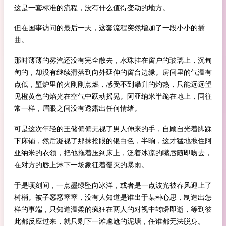
这是一套标准的流程，没有什么值得变动的地方。
但在国事访问的最后一天，这套流程突然增加了一段小小的插
曲。
那时薄薄的雾汽还没有完全散去，水珠挂在窗户的玻璃上，沉甸
甸的，却没有继续滑落到向外延伸的窗台边缘。房间里的气温有
点低，壁炉里的火刚刚点燃，感受不到攀升的灼热，只能远远望
见橙黄色的焰光在空气中跃动摇晃。阿亚纳米半跪在地上，同往
常一样，眉眼之间没有透露出任何情绪。
可是这次年轻的王储偏偏无视了男人伸来的手，自顾自光着脚踩
下床铺，然后凝视了那抹抢眼的银白色，半晌，这才猛地揪住阿
亚纳米的衣领，把他拖着压到床上，泛着冰凉的嘴唇随即吻去，
在对方的唇上淋下一场象征着覆灭的暴雨。
于是顷刻间，一点墨绿坠向冰洋，或者是一点波光被春风迎上了
树梢。被子窸窸窣窣，没有人知道是谁出于某种心思，制造出怎
样的事端，只知道温柔的疯狂在两人的对视中转瞬即逝，等到彼
此都反应过来，就只剩下一滩尴尬的泥塘，任谁都无法脱身。