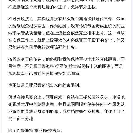
不愿接近这个天真烂漫的小王子，免得节外生枝。
不过要说接近，其实也并没有那么近距离地接触这位王储。帝国
的阶级观念根深蒂固，作为勋爵，没有传统帝国贵族血统的阿亚
纳米尽管战功赫赫，但在上流社会依然完全排不上号。这一点放
在安保工作上，就是上级要求他务必保证王子殿下的安全，但又
只能待在角落里执行这项该死的任务。
按照政令官的传达，他必须和贵族保持至少十米的直线距离。而
且注意，不是跟巴鲁海特·提亚修·拉古斯保持十米的距离，而是
跟现场离自己最近的贵族保持如此间隔。
也不知道是哪只蠢猪想出来的约束限制。
所以在接风宴会上，阿亚纳米一直站在三楼长廊的尽头，冷漠地
俯视着大厅中的莺歌燕舞，并且试图用眼神剜杀任何一个因为认
不得路而晃悠到身边的醉鬼，成功挡住每个麻烦鬼，守住了自己
的一亩三分地。
除了巴鲁海特·提亚修·拉古斯。