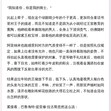
“我知道你，你是我的骑士。”
比起上辈子，现在这个绿眼睛少年的个子更高，更加符合童话书
里对王子的描述，而且不知道是不是因为从小就经过王室教育的
熏陶，他睥睨着单膝跪地的男人，全身上下浸润贵气，仿佛随时
都可以握紧王权宝球，踩着他的肩膀登临至高的王座。
阿亚纳米也能感受到对方的气质变得不一样了，但是按照礼仪规
定，如果上位者没有允许，他也只能一直保持着跪地的姿势，不
得抬起头直视他需要保护的对象。于是等吻手礼结束后，他收回
手，垂下目光，始终盯着少年皮鞋的鞋尖，注视着金属搭扣在披
风的围拢下反射出寒冷的光芒。
结果这位年轻的王储放下手后，低下头，认真地凝视男人银白色
的头发与立体的五官，半晌，才轻笑了一声，而那笑声顿时如同
水墨，漾开在雕刻有鲜花纹路的大理石立柱之间，不知道会流动
出怎样的形状。
紧接着，巴鲁海特·提亚修·拉古斯忽然这么说：