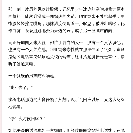
那一刻，凌厉的风吹过脸颊，记忆里少年冰凉的亲吻却盖过原本
的颤抖，陡然升温成一团炽热的火苗。阿亚纳米不禁抬起手，用
指腹轻轻擦过嘴角，那抹温度便随着一声叹息，被呼出咽喉，化
作白雾，袅袅娜娜地变为天边的云，成了另一座城市的雨。
而正好周围人来人往，都忙于各自的人生，没有一个人认识他，
也没有一个人关注他。阿亚纳米索性就在那里停留了很久，直到
路边的电话亭突然响起尖锐的铃声，这才抬起脚步走进亭中，接
听了这通来电。
一个犹疑的男声随即响起。
“我回去了。”
接着电话那边的声音停顿了片刻，没听到回应以后，又这么闷闷
地说道。
“你什么时候回家？”
如此平淡的话语犹如一帘细雨，但经过圈圈绕绕的电话线，在他