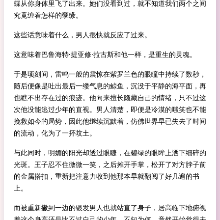
蝶从你身体里飞了出来。她们没看到过，就不知道我们两个之间
究竟缠着怎样的孽缘。
这些话意味着什么，男人很快就反应了过来。
这意味着巴鲁海特·提亚修·拉古斯和他一样，是重生的灵魂。
于是顷刻间，雷鸣一般的震惊在紫罗兰色的眼瞳中持续了数秒，
随后便像是吐出最后一缕气息的鲸鱼，沉没于平静的海平面，再
也瞧不出存在过的痕迹。他向来擅长隐藏自己的情绪，只不过这
次他没能逃过少年的直视。男人清楚，即便是冷漠的嗤笑也不能
挽救如今的局势，因此他继续沉默着，仿佛世界早已失去了时间
的流动，化为了一抔坟土。
与此同时，明媚的阳光却透过眼睫，在碧绿的眼眸上洒下细碎的
光斑。王子忍不住微微一笑，之后摊开手掌，松开了对方脖子前
的金属搭扣，重新把注意力收到他那本早就翻阅了好几遍的书
上。
而被重新撇到一边的银发男人也就站直了身子，居高临下地俯视
着这个身高还是比不过自己的少年，不知为何，竟然开始觉得未