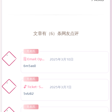
文章有（6）条网友点评
无名氏
🗒 Email: Operation NoEM44. NEXT >>> https://graph.org/GET-BITCOIN-TRANSFER-02-23-2?hs=b3f28da6a2ddd5e21e9cd6e3188a7b19& 🗒
2025年3月10日
6m5ao0
无名氏
🔓 Ticket- SENDING 0,75184988 BTC. Next => https://graph.org/GET-BITCOIN-TRANSFER-02-23-2?hs=b3f28da6a2ddd5e21e9cd6e3188a7b19& 🔓
2025年3月7日
5vtz82
无名氏