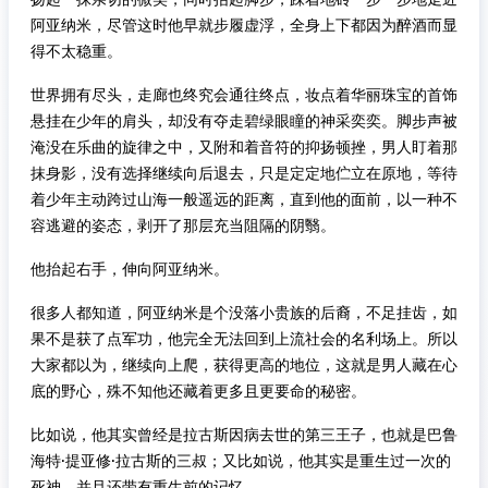
阿亚纳米，尽管这时他早就步履虚浮，全身上下都因为醉酒而显
得不太稳重。
世界拥有尽头，走廊也终究会通往终点，妆点着华丽珠宝的首饰
悬挂在少年的肩头，却没有夺走碧绿眼瞳的神采奕奕。脚步声被
淹没在乐曲的旋律之中，又附和着音符的抑扬顿挫，男人盯着那
抹身影，没有选择继续向后退去，只是定定地伫立在原地，等待
着少年主动跨过山海一般遥远的距离，直到他的面前，以一种不
容逃避的姿态，剥开了那层充当阻隔的阴翳。
他抬起右手，伸向阿亚纳米。
很多人都知道，阿亚纳米是个没落小贵族的后裔，不足挂齿，如
果不是获了点军功，他完全无法回到上流社会的名利场上。所以
大家都以为，继续向上爬，获得更高的地位，这就是男人藏在心
底的野心，殊不知他还藏着更多且更要命的秘密。
比如说，他其实曾经是拉古斯因病去世的第三王子，也就是巴鲁
海特·提亚修·拉古斯的三叔；又比如说，他其实是重生过一次的
死神，并且还带有重生前的记忆。