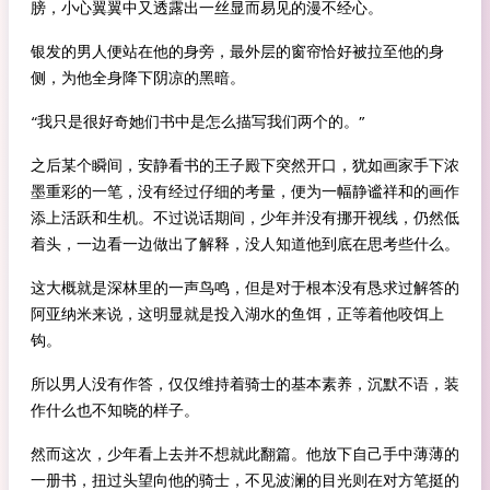
膀，小心翼翼中又透露出一丝显而易见的漫不经心。
银发的男人便站在他的身旁，最外层的窗帘恰好被拉至他的身
侧，为他全身降下阴凉的黑暗。
“我只是很好奇她们书中是怎么描写我们两个的。”
之后某个瞬间，安静看书的王子殿下突然开口，犹如画家手下浓
墨重彩的一笔，没有经过仔细的考量，便为一幅静谧祥和的画作
添上活跃和生机。不过说话期间，少年并没有挪开视线，仍然低
着头，一边看一边做出了解释，没人知道他到底在思考些什么。
这大概就是深林里的一声鸟鸣，但是对于根本没有恳求过解答的
阿亚纳米来说，这明显就是投入湖水的鱼饵，正等着他咬饵上
钩。
所以男人没有作答，仅仅维持着骑士的基本素养，沉默不语，装
作什么也不知晓的样子。
然而这次，少年看上去并不想就此翻篇。他放下自己手中薄薄的
一册书，扭过头望向他的骑士，不见波澜的目光则在对方笔挺的