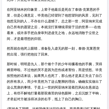
在阿亚纳米的印象里，上辈子他最后是死在了泰德·克莱恩的手
里，但是心满意足，毕竟他已经望到了他想望到的风景，见到了
他想见到的人，不存在什么遗憾了。总之那一世，阿亚纳米完成
自己所有的愿望之后，本就没打算继续滞留于活的世界——在他
看来，或许亲手把自身审判进虚无之地，永远地消散于尘世之
间，才是最理想的归宿。
然而就在他闭上眼睛，准备坠入虚无的那一刻，泰德·克莱恩突
然出现，强行把他拉了回来。
那时候，明明是仇人，那个矮个子的少年却攥着他的手腕，哭得
稀里哗啦。不过他的哭不是因为悲伤或者害怕，而是愤怒。毕竟
按照他的话来说，如果男人也死了，那么他才是真正失去了自己
的所有亲人，而少年竟然为了这么蹩脚的理由，确确实实做出了
这么荒唐的事情。于是上一世的阿亚纳米迎着烈风站在悬崖边
上，有些不解地打量着那双痛苦的绿色眼眸，之后沉默了半晌，
才牵起对方被冻得冰凉的右手，抵上了自己的胸口。
“那就杀了我吧，这样我便无法回归虚无，而是带着记忆不断转