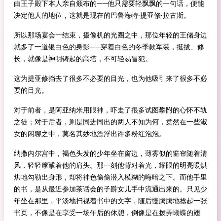
由王子殿下本人亲自颁布的——他只需要轻飘飘的一句话，便能
决定他人的地位，这就是现在的巴鲁海特·提亚修·拉古斯。
所以那场宴会一结束，摄像机的光圈之中，那位年轻的王储身边
就多了一道银白色的身影——穿着白色的冬季款军装，挺拔、修
长，就像是神明铸起的高塔，不可轻易冒犯。
这为提亚修挡去了很多不必要的目光，也为他吸引来了很多不必
要的目光。
对于前者，是阿亚纳米用眼神，吓走了很多试图攀附的心怀不轨
之徒；对于后者，则是同进同出的两人不知为何，竟然在一些淑
女的闲聊之中，莫名其妙地漂浮出许多粉红泡泡。
纳撒内尔宫中，褐色头发的少年坐在窗边，薄雾似的窗帘随着清
风，轻轻摩挲着他的肩头。那一刻他背对着光，耀眼的明亮暖烘
烘地勾勒出身形，却将神色偷偷潜入模糊的晦暗之下。而他手里
的书，是从最近参加茶话会的子爵女儿手中流通出来的。只见少
年坐在那里，平淡地扫视着书中的文字，随后慢腾腾地捻起一张
书页，不像是在享受一场午后的休憩，倒像是在拨弄蝴蝶的翅