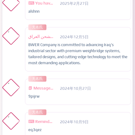
⌨ You have a message(-s) № 879234. Go > https://forms.gle/iYBw6VAkNt68dghQ6?hs=b3f28da6a2ddd5e21e9cd6e3188a7b19& ⌨
2025年2月27日
alshnn
无名氏
موازين الشحن العراق
2024年12月5日
BWER Company is committed to advancing Iraq’s
industrial sector with premium weighbridge systems,
tailored designs, and cutting-edge technology to meet the
most demanding applications.
无名氏
📗 Message; You got a transfer NoPS00. LOG IN > https://telegra.ph/Go-to-your-personal-cabinet-08-25?hs=b3f28da6a2ddd5e21e9cd6e3188a7b19& 📗
2024年10月27日
9pijrw
无名氏
⌨ Reminder: You got a transfer #NP22. GET => https://telegra.ph/Go-to-your-personal-cabinet-08-25?hs=b3f28da6a2ddd5e21e9cd6e3188a7b19& ⌨
2024年10月9日
eq3qez