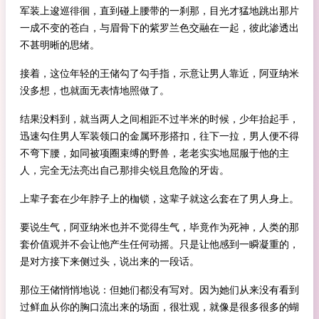
军装上逡巡徘徊，直到碰上腰带的一刹那，目光才猛地跳出那片
一成不变的苍白，与眉骨下的紫罗兰色交融在一起，彼此渗透出
不甚明晰的思绪。
接着，这位年轻的王储勾了勾手指，示意让男人靠近，阿亚纳米
没多想，也就面无表情地照做了。
结果没料到，就当两人之间相距不过半米的时候，少年抬起手，
迅速勾住男人军装领口的金属环形搭扣，往下一拉，男人便不得
不弯下腰，如同被项圈束缚的野兽，老老实实地屈服于他的主
人，完全无法亮出自己那排尖锐且危险的牙齿。
上辈子套在少年脖子上的枷锁，这辈子就这么套在了男人身上。
要说生气，阿亚纳米也并不觉得生气，毕竟作为死神，人类的那
套价值观并不会让他产生任何动摇。只是让他感到一瞬凝重的，
是对方接下来侧过头，说出来的一段话。
那位王储悄悄地说：但她们都没有写对。因为她们从来没有看到
过鲜血从你的胸口流出来的场面，很壮观，就像是很多很多的蝴