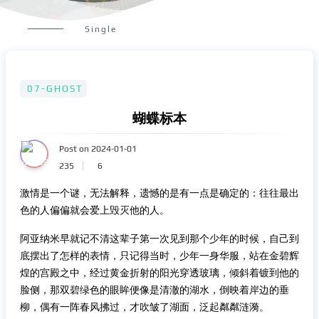
Single
07-GHOST
蝴蝶标本
Post on 2024-01-01
235
6
激情是一个谜，无法解释，遗憾的是有一点是确定的：往往最出
色的人偏偏就会爱上毁灭他的人。
阿亚纳米早就记不清这辈子第一次见到那个少年的时候，自己到
底摆出了怎样的表情，只记得当时，少年一身华服，站在金碧辉
煌的宫殿之中，经过黄金折射的阳光穿透玻璃，倾斜着镀到他的
脸侧，那双碧绿色的眼眸便像是清澈的湖水，倒映着岸边的垂
柳，偶有一阵春风拂过，才吹皱了湖面，泛起粼粼涟漪。