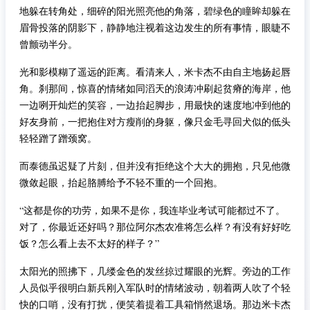
地躲在转角处，细碎的阳光照亮他的角落，碧绿色的瞳眸却躲在
眉骨投落的阴影下，静静地注视着这边发生的所有事情，眼睫不
曾颤动半分。
光和影模糊了遥远的距离。看清来人，米卡杰不由自主地扬起唇
角。刹那间，惊喜的情绪如同滔天的浪涛冲刷起贫瘠的海岸，他
一边咧开灿烂的笑容，一边抬起脚步，用最快的速度地冲到他的
好友身前，一把抱住对方瘦削的身躯，像只金毛寻回犬似的低头
轻轻蹭了蹭颈窝。
而泰德虽迟疑了片刻，但并没有拒绝这个大大的拥抱，只见他微
微敛起眼，抬起胳膊给予不轻不重的一个回抱。
“这都是你的功劳，如果不是你，我连毕业考试可能都过不了。
对了，你最近还好吗？那位阿尔杰农准将怎么样？有没有好好吃
饭？怎么看上去不太好的样子？”
太阳光的照拂下，几缕金色的发丝掠过耀眼的光辉。旁边的工作
人员似乎很明白新兵刚入军队时的情绪波动，朝着两人吹了个轻
快的口哨，没有打扰，便笑着提着工具箱悄然退场。那边米卡杰