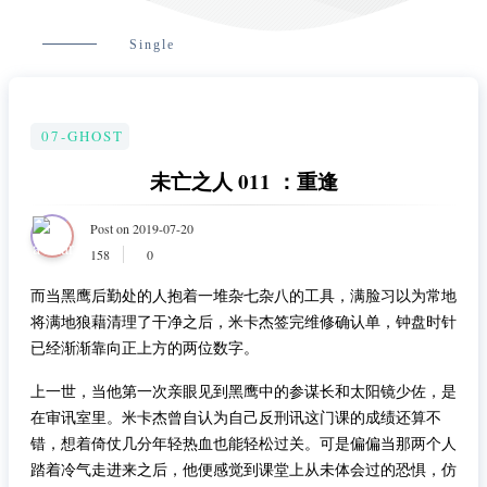
Single
07-GHOST
未亡之人 011 ：重逢
Post on 2019-07-20
158
0
而当黑鹰后勤处的人抱着一堆杂七杂八的工具，满脸习以为常地
将满地狼藉清理了干净之后，米卡杰签完维修确认单，钟盘时针
已经渐渐靠向正上方的两位数字。
上一世，当他第一次亲眼见到黑鹰中的参谋长和太阳镜少佐，是
在审讯室里。米卡杰曾自认为自己反刑讯这门课的成绩还算不
错，想着倚仗几分年轻热血也能轻松过关。可是偏偏当那两个人
踏着冷气走进来之后，他便感觉到课堂上从未体会过的恐惧，仿