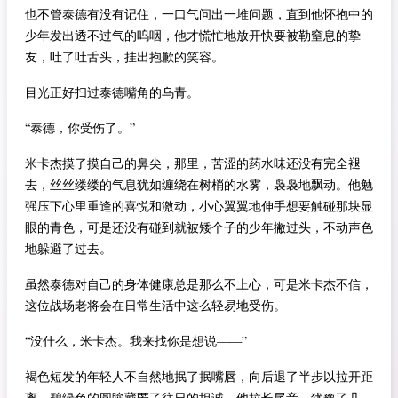
也不管泰德有没有记住，一口气问出一堆问题，直到他怀抱中的
少年发出透不过气的呜咽，他才慌忙地放开快要被勒窒息的挚
友，吐了吐舌头，挂出抱歉的笑容。
目光正好扫过泰德嘴角的乌青。
“泰德，你受伤了。”
米卡杰摸了摸自己的鼻尖，那里，苦涩的药水味还没有完全褪
去，丝丝缕缕的气息犹如缠绕在树梢的水雾，袅袅地飘动。他勉
强压下心里重逢的喜悦和激动，小心翼翼地伸手想要触碰那块显
眼的青色，可是还没有碰到就被矮个子的少年撇过头，不动声色
地躲避了过去。
虽然泰德对自己的身体健康总是那么不上心，可是米卡杰不信，
这位战场老将会在日常生活中这么轻易地受伤。
“没什么，米卡杰。我来找你是想说——”
褐色短发的年轻人不自然地抿了抿嘴唇，向后退了半步以拉开距
离，碧绿色的圆眸藏匿了往日的坦诚。他拉长尾音，犹豫了几