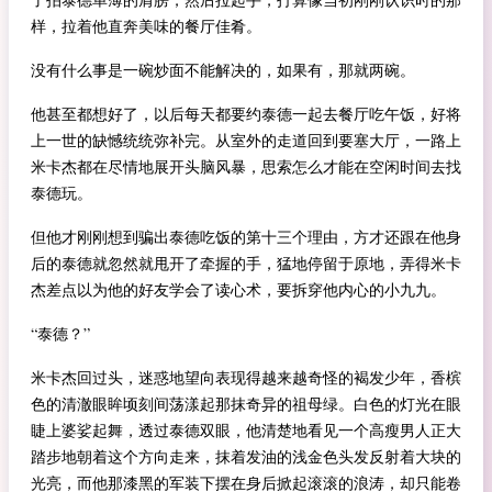
样，拉着他直奔美味的餐厅佳肴。
没有什么事是一碗炒面不能解决的，如果有，那就两碗。
他甚至都想好了，以后每天都要约泰德一起去餐厅吃午饭，好将
上一世的缺憾统统弥补完。从室外的走道回到要塞大厅，一路上
米卡杰都在尽情地展开头脑风暴，思索怎么才能在空闲时间去找
泰德玩。
但他才刚刚想到骗出泰德吃饭的第十三个理由，方才还跟在他身
后的泰德就忽然就甩开了牵握的手，猛地停留于原地，弄得米卡
杰差点以为他的好友学会了读心术，要拆穿他内心的小九九。
“泰德？”
米卡杰回过头，迷惑地望向表现得越来越奇怪的褐发少年，香槟
色的清澈眼眸顷刻间荡漾起那抹奇异的祖母绿。白色的灯光在眼
睫上婆娑起舞，透过泰德双眼，他清楚地看见一个高瘦男人正大
踏步地朝着这个方向走来，抹着发油的浅金色头发反射着大块的
光亮，而他那漆黑的军装下摆在身后掀起滚滚的浪涛，却只能卷