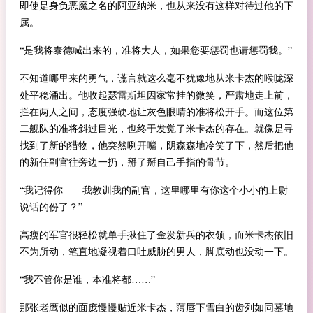
即使是身负恶魔之名的阿亚纳米，也从来没有这样对待过他的下
属。
“是我将泰德喊出来的，准将大人，如果您要惩罚也请惩罚我。”
不知道哪里来的勇气，谎言就这么毫不犹豫地从米卡杰的喉咙深
处平稳涌出。他收起瑟雷斯坦因家常挂的微笑，严肃地走上前，
拦在两人之间，态度强硬地让灰色眼睛的准将松开手。而这位第
二舰队的准将斜过目光，也终于发觉了米卡杰的存在。就像是寻
找到了新的猎物，他突然咧开嘴，阴森森地冷笑了下，然后把他
的新任副官往旁边一扔，掰了掰自己手指的骨节。
“我记得你——我教训我的副官，这里哪里有你这个小小的上尉
说话的份了？”
高瘦的军官很轻松就单手揪住了金发新兵的衣领，而米卡杰依旧
不为所动，笔直地凝视着口吐威胁的男人，脚底动也没动一下。
“我不管你是谁，本准将都……”
那张老鹰似的面庞慢慢贴近米卡杰，薄唇下雪白的齿列如同墓地