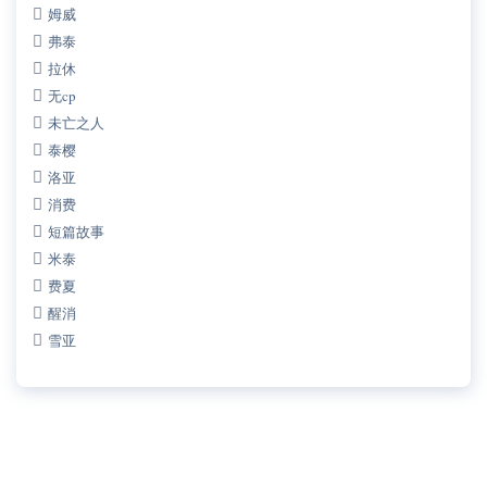
姆威
弗泰
拉休
无cp
未亡之人
泰樱
洛亚
消费
短篇故事
米泰
费夏
醒消
雪亚