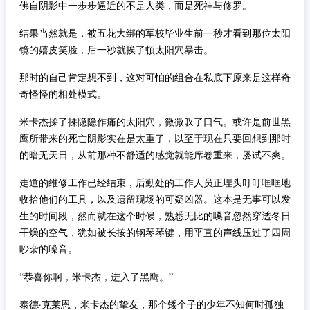
佛自阴影中一步步逼近的不是人类，而是死神与修罗。
结果当然就是，被五花大绑的军校毕业生前一秒才看到那位太阳
镜的嬉皮笑脸，后一秒就挨了顿太阳穴暴击。
那时的自己肯定想不到，这对可怕的组合在私底下原来是这样奇
奇怪怪的相处模式。
米卡杰揉了揉隐隐作痛的太阳穴，微微叹了口气。或许是前世黑
鹰所带来的死亡阴影实在是太重了，以至于现在只要回想到那时
的暗无天日，从前那种不舒适的感觉就能席卷重来，屡试不爽。
走道的维修工作已经结束，后勤处的工作人员正埋头叮叮哐哐地
收拾他们的工具，以及遗留现场的可疑凶器。这本是无事可以发
生的时间段，然而就在这个时候，熟悉无比的嗓音忽然穿透冬日
干燥的空气，犹如被长按的钢琴琴键，用平直的声线压过了四周
吵杂的噪音。
“恭喜你啊，米卡杰，进入了黑鹰。”
泰德·克莱恩，米卡杰的挚友，那个矮个子的少年不知何时孤独