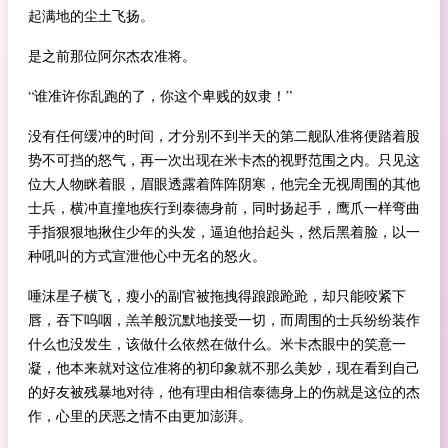
起满地的尘土飞扬。
是之前那位阿尔杰农准将。
“谁准许你乱跑的了，你这个卑贱的奴隶！”
没有任何缓冲的时间，才分别不到半天的第二舰队准将便踏着股
势不可挡的怒气，再一次出现在米卡杰的视野范围之内。只见这
位大人物眯着眼，眉眼透露着阵阵阴寒，他完全无视周围的其他
士兵，横冲直撞地疾行到泰德身前，同时扬起手，鹰爪一样弯曲
手指狠狠地揪住少年的头发，逼迫他抬起头，然后黑着脸，以一
种吼叫的方式宣泄他心中无名的怒火。
唾沫星子横飞，瘦小的副官被拖拽得踉踉跄跄，却只能咬紧下
唇，吞下呜咽，羔羊般沉默地接受一切，而周围的士兵纷纷装作
什么也没发生，该做什么依然在做什么。米卡杰眼中的笑意一
凝，他本来就对这位准将的初印象就不那么美妙，现在看到自己
的好友被残暴地对待，他有理由相信泰德身上的伤就是这位的杰
作，心里的厌恶之情不由更加澎湃。