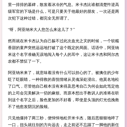
里一排排的墓碑，散发着冰冷的气息。米卡杰比谁都清楚忤逆高
级军官的下场是什么，可是只要关于他最好的朋友，一次还是两
次犯下这种过错，都完全无所谓了。
“呀，阿亚纳米大人您怎么来这儿了？”
然而就在米卡杰认为自己躲不过此次血光之灾的时候，一个软糯
香甜的童声突然远远地打破了这个既定的局面。话语中，阿亚纳
米这个名字准确无误地闯入每个人的耳中，这让米卡杰和阿尔杰
农都不禁怔了一下。
阿亚纳米来了，就意味着没有什么可以担心的了。被擒住的少年
眨了眨眼睛，一种得救的喜悦情绪从灵魂深处浸出。他莫名地松
了口气，尽管他自己根本没有来得及思考自己为何会如此笃定他
的上司会完美解决一切的麻烦。而原本想出手教训人的准将在听
到这个名字之后，脸色更加的不好看，即使是头顶的灯光也挽救
不了他愈发阴沉的脸颊。
只见他僵持了两三秒，便悻悻地松开米卡杰，随后恶狠狠地啐了
一口，扭头就往别的方向远去，走之前还不忘踢了一脚他的新任