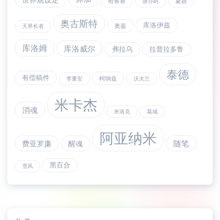
哈鲁赛
夏娃
唐乔屿
奥古斯特
库洛伊兹
奥嘉
天界长者
库洛姆
库洛威尔
弗拉乌
拉普拉多鲁
泰德
有偿稿件
柯纳兹
李重安
沃夫兰
米卡杰
消魂
米洛克
葛城
阿亚纳米
随笔
费亚罗廉
醒魂
黑百合
雪风