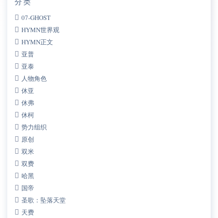
分类
07-GHOST
HYMN世界观
HYMN正文
亚普
亚泰
人物角色
休亚
休弗
休柯
势力组织
原创
双米
双费
哈黑
国帝
圣歌：坠落天堂
天费