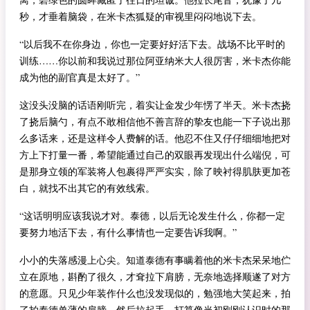
秒，才垂着脑袋，在米卡杰狐疑的审视里闷闷地说下去。
“以后我不在你身边，你也一定要好好活下去。战场不比平时的
训练……你以前和我说过那位阿亚纳米大人很厉害，米卡杰你能
成为他的副官真是太好了。”
这没头没脑的话语刚听完，着实让金发少年愣了半天。米卡杰挠
了挠后脑勺，有点不敢相信他不善言辞的挚友也能一下子说出那
么多话来，还是这样令人费解的话。他忍不住又仔仔细细地把对
方上下打量一番，希望能通过自己的双眼再发现出什么端倪，可
是那身立领的军装将人包裹得严严实实，除了映衬得肌肤更加苍
白，就找不出其它的有效线索。
“这话明明应该我说才对。泰德，以后无论发生什么，你都一定
要努力地活下去，有什么事情也一定要告诉我啊。”
小小的失落感漫上心尖。知道泰德有事瞒着他的米卡杰呆呆地伫
立在原地，斟酌了很久，才耷拉下肩膀，无奈地选择顺遂了对方
的意愿。只见少年装作什么也没发现似的，勉强地大笑起来，拍
了拍泰德单薄的肩膀，然后拉起手，打算像当初刚刚认识时的那