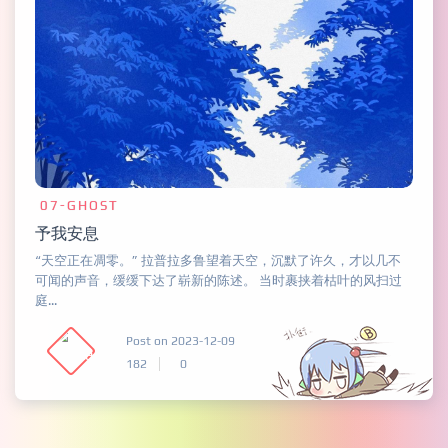
07-GHOST
予我安息
“天空正在凋零。” 拉普拉多鲁望着天空，沉默了许久，才以几不
可闻的声音，缓缓下达了崭新的陈述。 当时裹挟着枯叶的风扫过
庭...
Post on 2023-12-09
182
0