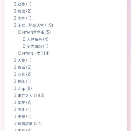
(1)
双费
(2)
哈黑
(1)
国帝
(19)
圣歌：坠落天堂
(5)
HYMN世界观
(4)
人物角色
(1)
势力组织
(14)
HYMN正文
(1)
天费
(5)
姆威
(2)
弗泰
(1)
拉休
(8)
无cp
(148)
未亡之人
(2)
泰樱
(1)
洛亚
(1)
消费
(57)
短篇故事
(2)
米泰