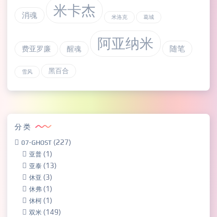
米卡杰
消魂
米洛克
葛城
阿亚纳米
随笔
费亚罗廉
醒魂
黑百合
雪风
分类
(227)
07-GHOST
(1)
亚普
(13)
亚泰
(3)
休亚
(1)
休弗
(1)
休柯
(149)
双米