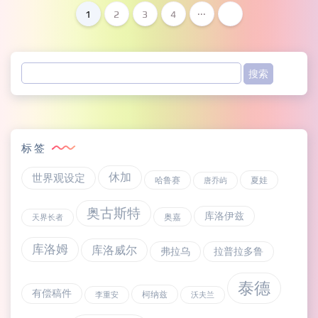
1
2
3
4
···
标签
休加
世界观设定
哈鲁赛
夏娃
唐乔屿
奥古斯特
库洛伊兹
奥嘉
天界长者
库洛姆
库洛威尔
弗拉乌
拉普拉多鲁
泰德
有偿稿件
柯纳兹
李重安
沃夫兰